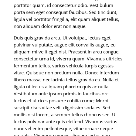
porttitor quam, id consectetur odio. Vestibulum
porta sem eget consequat faucibus. Sed tincidunt,
ligula vel porttitor fringilla, elit quam aliquet tellus,
non aliquam dolor erat non augue.
Duis quis gravida arcu. Ut volutpat, lectus eget
pulvinar vulputate, augue elit convallis augue, eu
aliquam mi velit eget nisi. Praesent in arcu congue,
consectetur urna id, viverra quam. Vivamus ultricies
fermentum tellus, varius vehicula turpis egestas
vitae. Quisque non pretium nulla. Donec interdum
libero massa, nec lacinia tellus gravida eu. Nulla et
ligula ut lectus aliquam pharetra quis ac nulla.
Vestibulum ante ipsum primis in faucibus orci
luctus et ultrices posuere cubilia curae; Morbi
suscipit risus vitae velit dignissim sodales. Sed
mollis nisi lorem, a semper tellus rhoncus sed. Ut
luctus pulvinar ante quis eleifend. Vivamus varius
nunc vel enim pellentesque, vitae ornare neque
pharetra. Vivamus semper aliquam lectus non